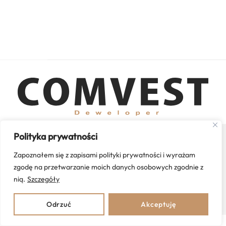
Back
To
Top
Polityka prywatności
Mieszkania
Lokale do wynajęcia
Zrealizowane inwestycje
Kontakt
Zapoznałem się z zapisami polityki prywatności i wyrażam
zgodę na przetwarzanie moich danych osobowych zgodnie z
Polityka prywatności
| Wszystkie prawa zastrzeżone © COMVEST 2024 |
nią.
Szczegóły
Realizacja:
NowakowskiProjekt.pl
Odrzuć
Akceptuję